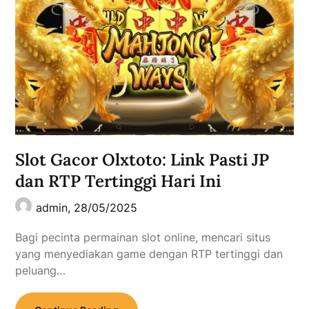
Slot Gacor Olxtoto: Link Pasti JP
dan RTP Tertinggi Hari Ini
admin,
28/05/2025
Bagi pecinta permainan slot online, mencari situs
yang menyediakan game dengan RTP tertinggi dan
peluang…