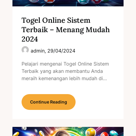
Togel Online Sistem
Terbaik – Menang Mudah
2024
admin,
29/04/2024
Pelajari mengenai Togel Online Sistem
Terbaik yang akan membantu Anda
meraih kemenangan lebih mudah di…
Continue Reading