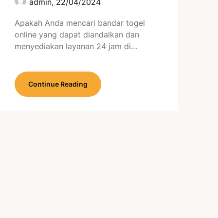
admin,
22/04/2024
Apakah Anda mencari bandar togel
online yang dapat diandalkan dan
menyediakan layanan 24 jam di…
Continue Reading