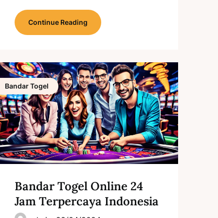
Continue Reading
Bandar Togel
Bandar Togel Online 24
Jam Terpercaya Indonesia