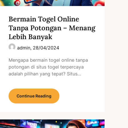
Bermain Togel Online
Tanpa Potongan – Menang
Lebih Banyak
admin,
28/04/2024
Mengapa bermain togel online tanpa
potongan di situs togel terpercaya
adalah pilihan yang tepat? Situs…
Continue Reading