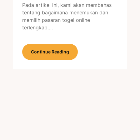
Pada artikel ini, kami akan membahas
tentang bagaimana menemukan dan
memilih pasaran togel online
terlengkap….
Continue Reading