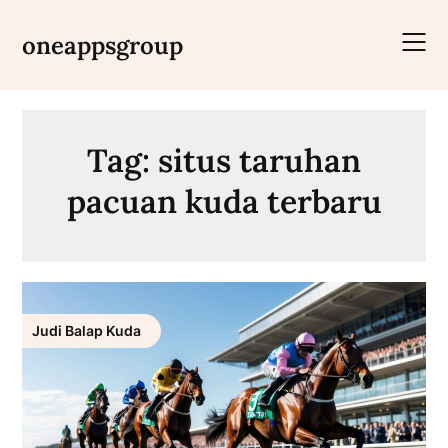
Skip
to
oneappsgroup
content
Tag:
situs taruhan
pacuan kuda terbaru
Judi Balap Kuda