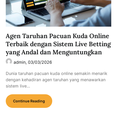
Agen Taruhan Pacuan Kuda Online
Terbaik dengan Sistem Live Betting
yang Andal dan Menguntungkan
admin,
03/03/2026
Dunia taruhan pacuan kuda online semakin menarik
dengan kehadiran agen taruhan yang menawarkan
sistem live…
Continue Reading