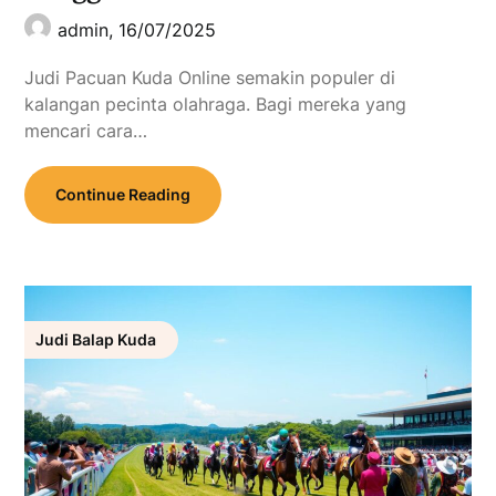
admin,
16/07/2025
Judi Pacuan Kuda Online semakin populer di
kalangan pecinta olahraga. Bagi mereka yang
mencari cara…
Continue Reading
Judi Balap Kuda