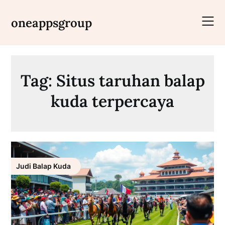
Skip
to
oneappsgroup
content
Tag:
Situs taruhan balap
kuda terpercaya
Judi Balap Kuda