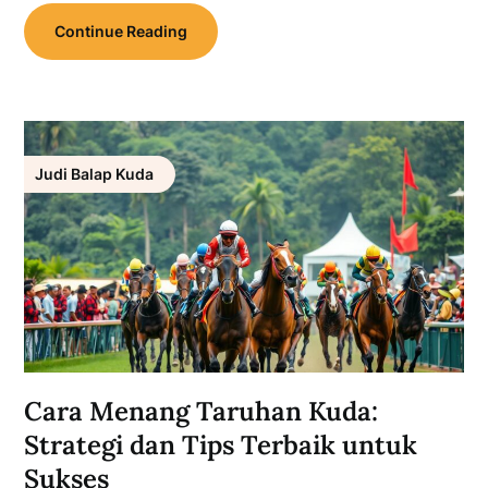
Continue Reading
Judi Balap Kuda
Cara Menang Taruhan Kuda:
Strategi dan Tips Terbaik untuk
Sukses