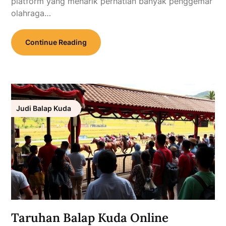
platform yang menarik perhatian banyak penggemar
olahraga…
Continue Reading
Judi Balap Kuda
Taruhan Balap Kuda Online