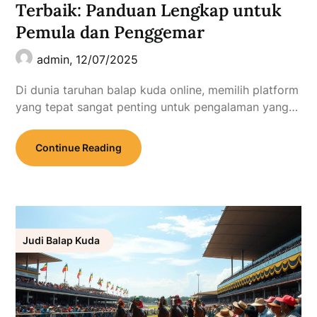
Terbaik: Panduan Lengkap untuk
Pemula dan Penggemar
admin,
12/07/2025
Di dunia taruhan balap kuda online, memilih platform
yang tepat sangat penting untuk pengalaman yang…
Continue Reading
Judi Balap Kuda