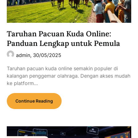
Taruhan Pacuan Kuda Online:
Panduan Lengkap untuk Pemula
admin,
30/05/2025
Taruhan pacuan kuda online semakin populer di
kalangan penggemar olahraga. Dengan akses mudah
ke platform…
Continue Reading