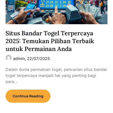
Situs Bandar Togel Terpercaya
2025: Temukan Pilihan Terbaik
untuk Permainan Anda
admin,
22/07/2025
Dalam dunia permainan togel, pencarian situs bandar
togel terpercaya menjadi hal yang penting bagi
para…
Continue Reading