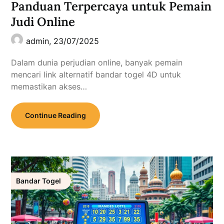
Panduan Terpercaya untuk Pemain
Judi Online
admin,
23/07/2025
Dalam dunia perjudian online, banyak pemain
mencari link alternatif bandar togel 4D untuk
memastikan akses…
Continue Reading
Bandar Togel