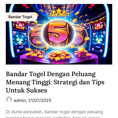
Bandar Togel
Bandar Togel Dengan Peluang
Menang Tinggi: Strategi dan Tips
Untuk Sukses
admin,
21/07/2025
Di dunia perjudian, bandar togel dengan peluang