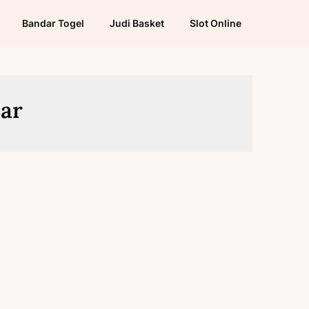
Bandar Togel
Judi Basket
Slot Online
sar