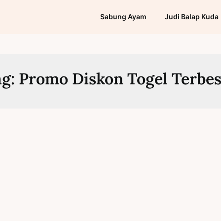
Sabung Ayam
Judi Balap Kuda
ag:
Promo Diskon Togel Terbe