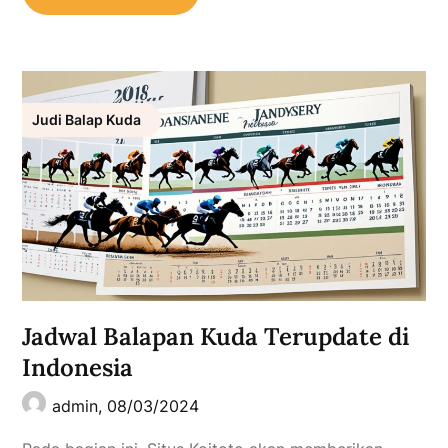
Judi Balap Kuda
Jadwal Balapan Kuda Terupdate di
Indonesia
admin,
08/03/2024