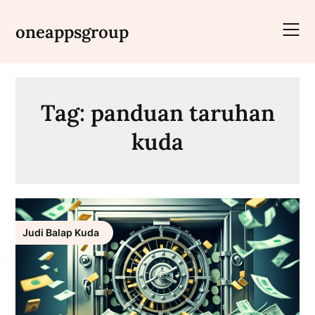
Skip
to
oneappsgroup
content
Tag:
panduan taruhan
kuda
Judi Balap Kuda