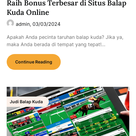
Raih Bonus Terbesar di Situs Balap
Kuda Online
admin,
03/03/2024
Apakah Anda pecinta taruhan balap kuda? Jika ya,
maka Anda berada di tempat yang tepat!…
Continue Reading
Judi Balap Kuda