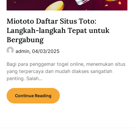
Miototo Daftar Situs Toto:
Langkah-langkah Tepat untuk
Bergabung
admin,
04/03/2025
Bagi para penggemar togel online, menemukan situs
yang terpercaya dan mudah diakses sangatlah
penting. Salah…
Continue Reading