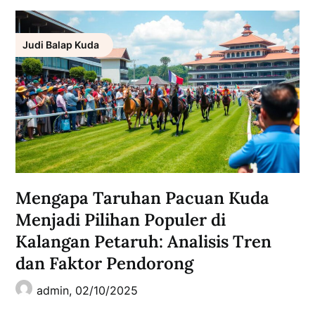
Judi Balap Kuda
Mengapa Taruhan Pacuan Kuda
Menjadi Pilihan Populer di
Kalangan Petaruh: Analisis Tren
dan Faktor Pendorong
admin,
02/10/2025