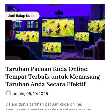
Judi Balap Kuda
Taruhan Pacuan Kuda Online:
Tempat Terbaik untuk Memasang
Taruhan Anda Secara Efektif
admin,
05/10/2025
Dalam dunia taruhan pacuan kuda online,