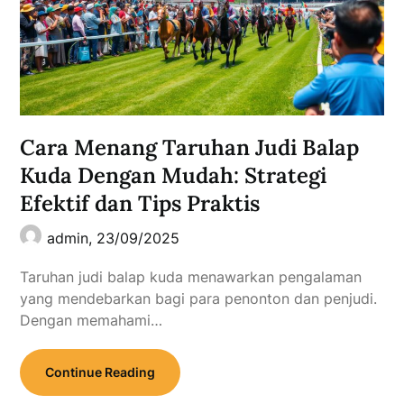
Cara Menang Taruhan Judi Balap
Kuda Dengan Mudah: Strategi
Efektif dan Tips Praktis
admin,
23/09/2025
Taruhan judi balap kuda menawarkan pengalaman
yang mendebarkan bagi para penonton dan penjudi.
Dengan memahami…
Continue Reading