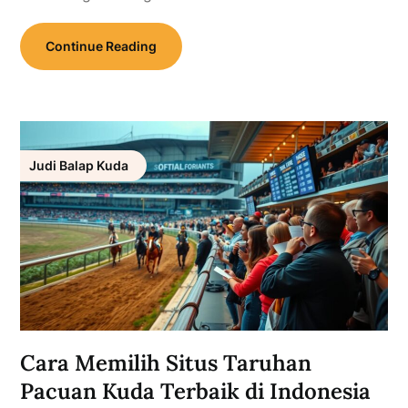
Continue Reading
Judi Balap Kuda
Cara Memilih Situs Taruhan
Pacuan Kuda Terbaik di Indonesia