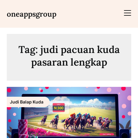
Skip
to
oneappsgroup
content
Tag:
judi pacuan kuda
pasaran lengkap
Judi Balap Kuda