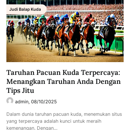
Judi Balap Kuda
Taruhan Pacuan Kuda Terpercaya:
Menangkan Taruhan Anda Dengan
Tips Jitu
admin,
08/10/2025
Dalam dunia taruhan pacuan kuda, menemukan situs
yang terpercaya adalah kunci untuk meraih
kemenangan. Dengan…