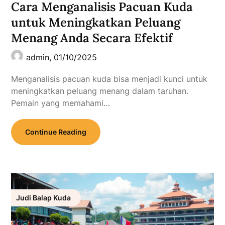
Cara Menganalisis Pacuan Kuda
untuk Meningkatkan Peluang
Menang Anda Secara Efektif
admin,
01/10/2025
Menganalisis pacuan kuda bisa menjadi kunci untuk
meningkatkan peluang menang dalam taruhan.
Pemain yang memahami…
Continue Reading
Judi Balap Kuda