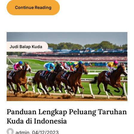
Continue Reading
Judi Balap Kuda
Panduan Lengkap Peluang Taruhan
Kuda di Indonesia
admin,
04/12/2023