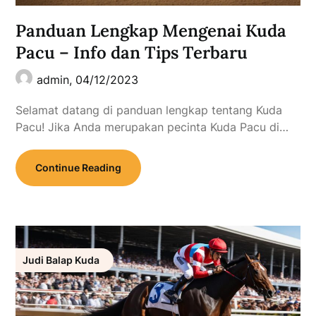
Panduan Lengkap Mengenai Kuda
Pacu – Info dan Tips Terbaru
admin,
04/12/2023
Selamat datang di panduan lengkap tentang Kuda
Pacu! Jika Anda merupakan pecinta Kuda Pacu di…
Continue Reading
Judi Balap Kuda