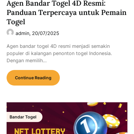
Agen Bandar Togel 4D Resmi:
Panduan Terpercaya untuk Pemain
Togel
admin,
20/07/2025
Agen bandar togel 4D resmi menjadi semakin
populer di kalangan penonton togel Indonesia.
Dengan memilih…
Continue Reading
Bandar Togel