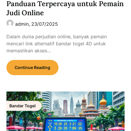
Panduan Terpercaya untuk Pemain
Judi Online
admin,
23/07/2025
Dalam dunia perjudian online, banyak pemain
mencari link alternatif bandar togel 4D untuk
memastikan akses…
Continue Reading
Bandar Togel