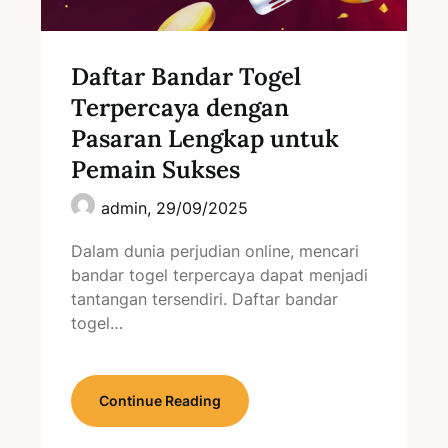
Daftar Bandar Togel
Terpercaya dengan
Pasaran Lengkap untuk
Pemain Sukses
admin,
29/09/2025
Dalam dunia perjudian online, mencari
bandar togel terpercaya dapat menjadi
tantangan tersendiri. Daftar bandar
togel…
Continue Reading