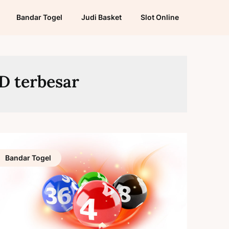
Bandar Togel
Judi Basket
Slot Online
D terbesar
Bandar Togel