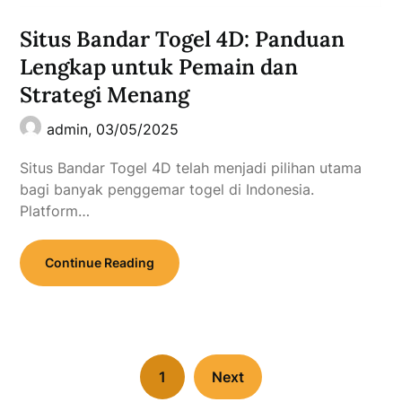
Situs Bandar Togel 4D: Panduan
Lengkap untuk Pemain dan
Strategi Menang
admin,
03/05/2025
Situs Bandar Togel 4D telah menjadi pilihan utama
bagi banyak penggemar togel di Indonesia.
Platform…
Continue Reading
1
Next