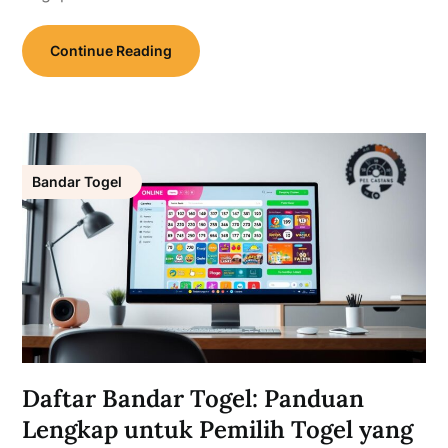
Continue Reading
Bandar Togel
Daftar Bandar Togel: Panduan
Lengkap untuk Pemilih Togel yang