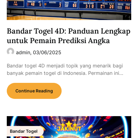
Bandar Togel 4D: Panduan Lengkap
untuk Pemain Prediksi Angka
admin,
03/06/2025
Bandar togel 4D menjadi topik yang menarik bagi
banyak pemain togel di Indonesia. Permainan ini…
Continue Reading
Bandar Togel