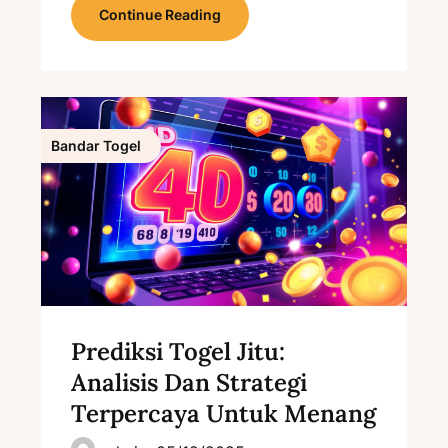
Continue Reading
Bandar Togel
Prediksi Togel Jitu:
Analisis Dan Strategi
Terpercaya Untuk Menang