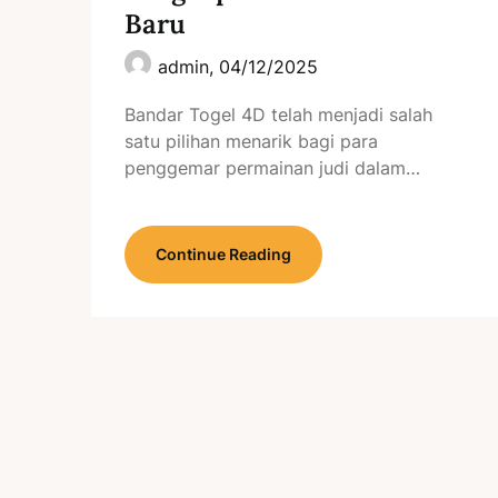
Baru
admin,
04/12/2025
Bandar Togel 4D telah menjadi salah
satu pilihan menarik bagi para
penggemar permainan judi dalam…
Continue Reading