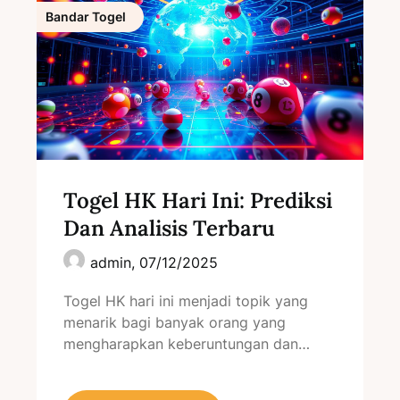
Bandar Togel
Togel HK Hari Ini: Prediksi
Dan Analisis Terbaru
admin,
07/12/2025
Togel HK hari ini menjadi topik yang
menarik bagi banyak orang yang
mengharapkan keberuntungan dan…