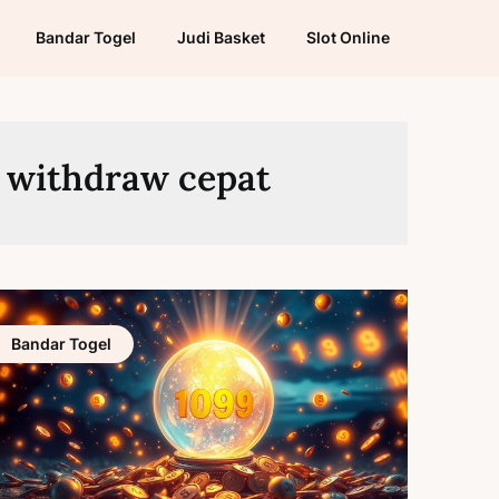
Bandar Togel
Judi Basket
Slot Online
s withdraw cepat
Bandar Togel