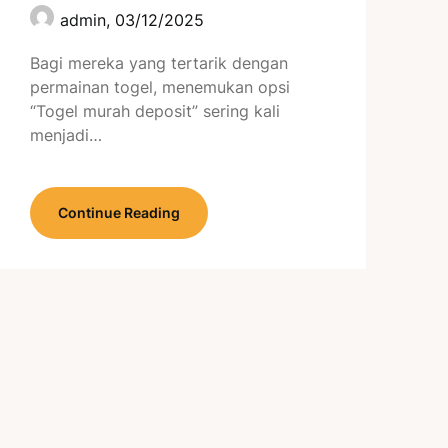
admin,
03/12/2025
Bagi mereka yang tertarik dengan
permainan togel, menemukan opsi
“Togel murah deposit” sering kali
menjadi…
Continue Reading