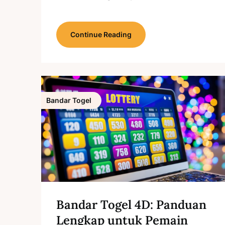
Continue Reading
Bandar Togel
Bandar Togel 4D: Panduan
Lengkap untuk Pemain