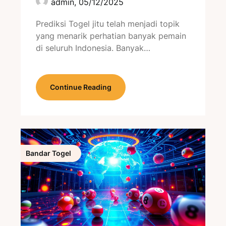
admin,
05/12/2025
Prediksi Togel jitu telah menjadi topik
yang menarik perhatian banyak pemain
di seluruh Indonesia. Banyak…
Continue Reading
Bandar Togel