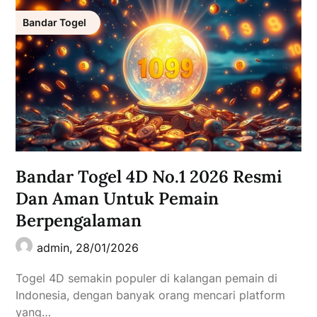
Bandar Togel
Bandar Togel 4D No.1 2026 Resmi
Dan Aman Untuk Pemain
Berpengalaman
admin,
28/01/2026
Togel 4D semakin populer di kalangan pemain di
Indonesia, dengan banyak orang mencari platform
yang…