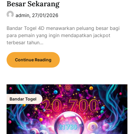
Besar Sekarang
admin,
27/01/2026
Bandar Togel 4D menawarkan peluang besar bagi
para pemain yang ingin mendapatkan jackpot
terbesar tahun…
Continue Reading
Bandar Togel