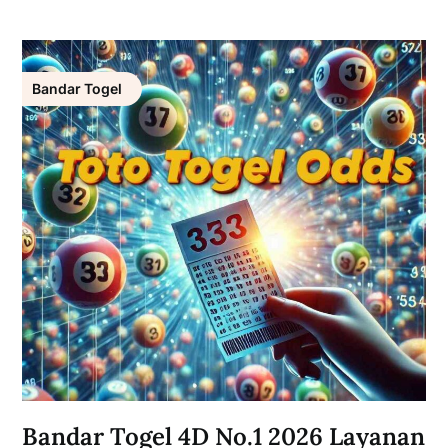
Bandar Togel
Bandar Togel 4D No.1 2026 Layanan