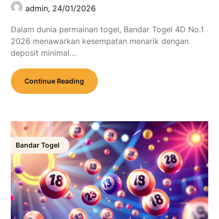
admin,
24/01/2026
Dalam dunia permainan togel, Bandar Togel 4D No.1
2026 menawarkan kesempatan menarik dengan
deposit minimal…
Continue Reading
Bandar Togel