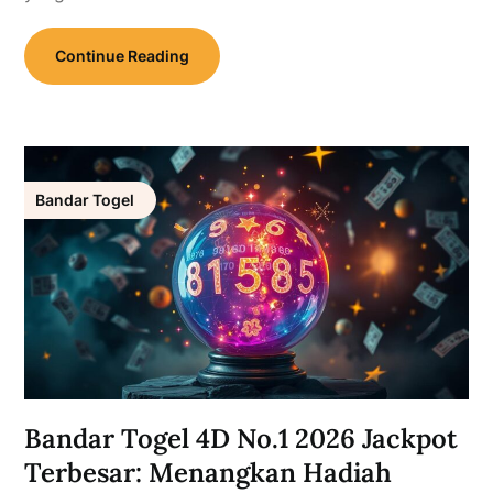
Continue Reading
Bandar Togel
Bandar Togel 4D No.1 2026 Jackpot
Terbesar: Menangkan Hadiah