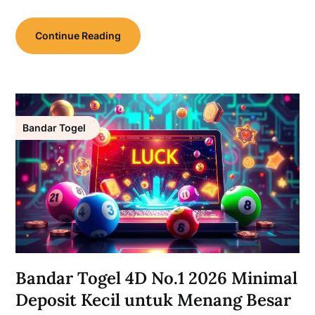
Continue Reading
Bandar Togel
Bandar Togel 4D No.1 2026 Minimal
Deposit Kecil untuk Menang Besar