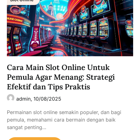
Cara Main Slot Online Untuk
Pemula Agar Menang: Strategi
Efektif dan Tips Praktis
admin,
10/08/2025
Permainan slot online semakin populer, dan bagi
pemula, memahami cara bermain dengan baik
sangat penting…