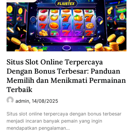
Situs Slot Online Terpercaya
Dengan Bonus Terbesar: Panduan
Memilih dan Menikmati Permainan
Terbaik
admin,
14/08/2025
Situs slot online terpercaya dengan bonus terbesar
menjadi incaran banyak pemain yang ingin
mendapatkan pengalaman…