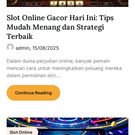
Slot Online Gacor Hari Ini: Tips
Mudah Menang dan Strategi
Terbaik
admin,
15/08/2025
Dalam dunia perjudian online, banyak pemain
mencari cara untuk meningkatkan peluang mereka
dalam permainan slot….
Continue Reading
Slot Online