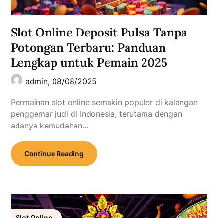
Slot Online Deposit Pulsa Tanpa
Potongan Terbaru: Panduan
Lengkap untuk Pemain 2025
admin,
08/08/2025
Permainan slot online semakin populer di kalangan
penggemar judi di Indonesia, terutama dengan
adanya kemudahan…
Continue Reading
Slot Online