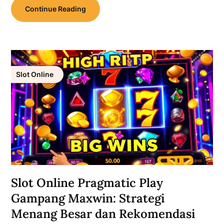
Continue Reading
Slot Online
Slot Online Pragmatic Play
Gampang Maxwin: Strategi
Menang Besar dan Rekomendasi