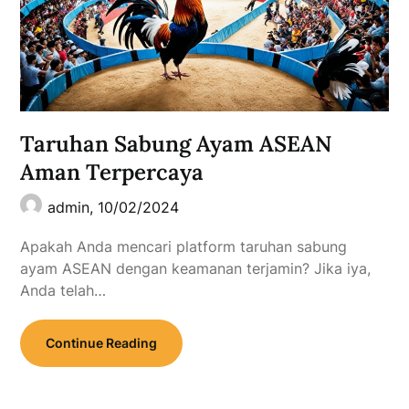
Taruhan Sabung Ayam ASEAN
Aman Terpercaya
admin,
10/02/2024
Apakah Anda mencari platform taruhan sabung
ayam ASEAN dengan keamanan terjamin? Jika iya,
Anda telah…
Continue Reading