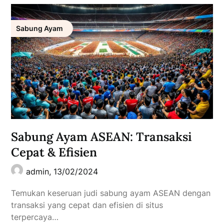
Sabung Ayam
Sabung Ayam ASEAN: Transaksi
Cepat & Efisien
admin,
13/02/2024
Temukan keseruan judi sabung ayam ASEAN dengan
transaksi yang cepat dan efisien di situs
terpercaya…