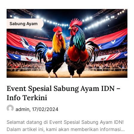
Sabung Ayam
Event Spesial Sabung Ayam IDN –
Info Terkini
admin,
17/02/2024
Selamat datang di Event Spesial Sabung Ayam IDN!
Dalam artikel ini, kami akan memberikan informasi…