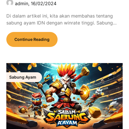
admin,
16/02/2024
Di dalam artikel ini, kita akan membahas tentang
sabung ayam IDN dengan winrate tinggi. Sabung…
Continue Reading
Sabung Ayam