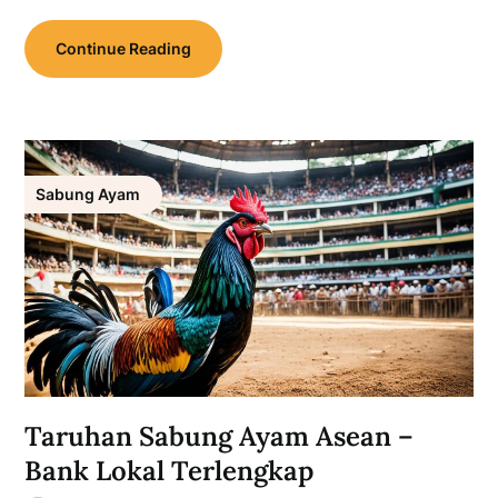
Continue Reading
Sabung Ayam
Taruhan Sabung Ayam Asean –
Bank Lokal Terlengkap