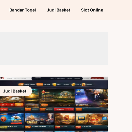
Bandar Togel
Judi Basket
Slot Online
Judi Basket