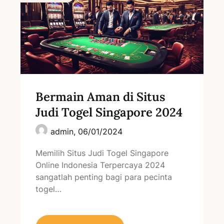
Bermain Aman di Situs
Judi Togel Singapore 2024
admin,
06/01/2024
Memilih Situs Judi Togel Singapore
Online Indonesia Terpercaya 2024
sangatlah penting bagi para pecinta
togel…