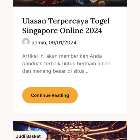
Ulasan Terpercaya Togel
Singapore Online 2024
admin,
09/01/2024
Artikel ini akan memberikan Anda
panduan terbaik untuk bermain aman
dan menang besar di situs…
Continue Reading
Judi Basket