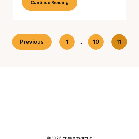
Continue Reading
Previous
1
10
11
…
©2026 oneappsgroup