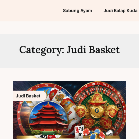
Sabung Ayam
Judi Balap Kuda
Category:
Judi Basket
Judi Basket