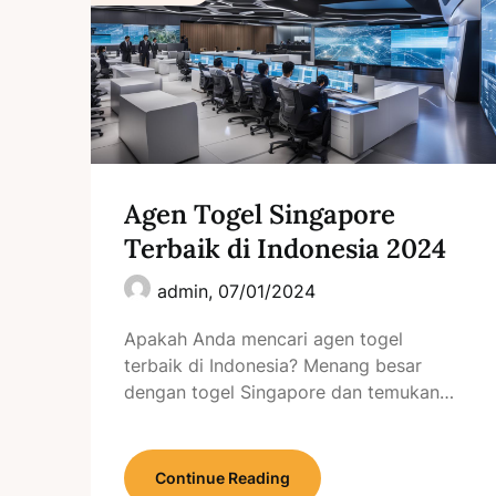
Agen Togel Singapore
Terbaik di Indonesia 2024
admin,
07/01/2024
Apakah Anda mencari agen togel
terbaik di Indonesia? Menang besar
dengan togel Singapore dan temukan…
Continue Reading