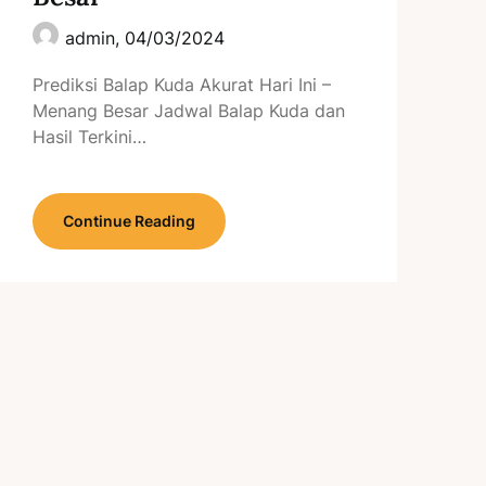
admin,
04/03/2024
Prediksi Balap Kuda Akurat Hari Ini –
Menang Besar Jadwal Balap Kuda dan
Hasil Terkini…
Continue Reading