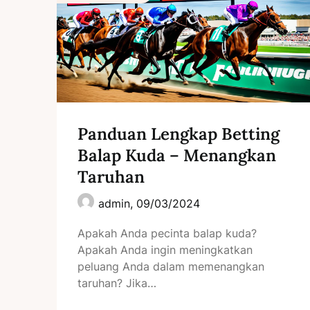
Panduan Lengkap Betting
Balap Kuda – Menangkan
Taruhan
admin,
09/03/2024
Apakah Anda pecinta balap kuda?
Apakah Anda ingin meningkatkan
peluang Anda dalam memenangkan
taruhan? Jika…