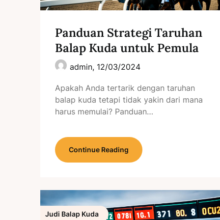
Panduan Strategi Taruhan
Balap Kuda untuk Pemula
admin,
12/03/2024
Apakah Anda tertarik dengan taruhan
balap kuda tetapi tidak yakin dari mana
harus memulai? Panduan…
Continue Reading
Judi Balap Kuda