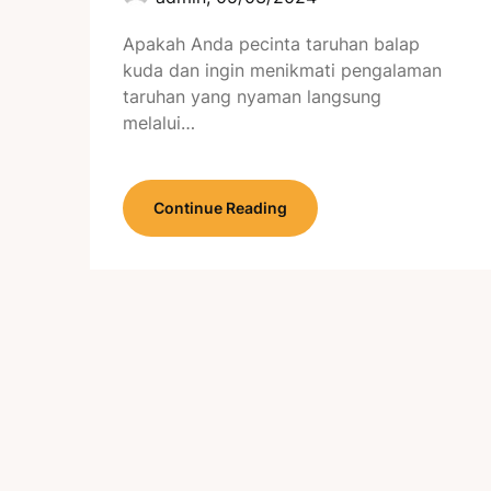
Apakah Anda pecinta taruhan balap
kuda dan ingin menikmati pengalaman
taruhan yang nyaman langsung
melalui…
Continue Reading