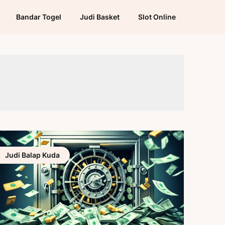
Bandar Togel
Judi Basket
Slot Online
Judi Balap Kuda