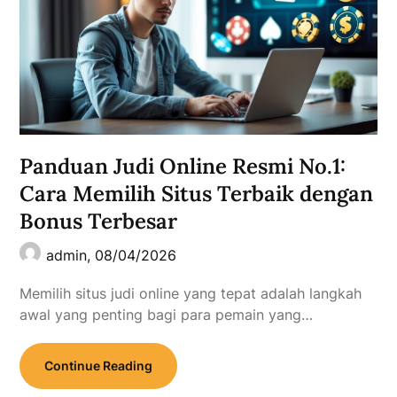
Panduan Judi Online Resmi No.1:
Cara Memilih Situs Terbaik dengan
Bonus Terbesar
admin,
08/04/2026
Memilih situs judi online yang tepat adalah langkah
awal yang penting bagi para pemain yang…
Continue Reading