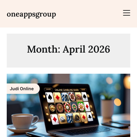
Skip
to
oneappsgroup
content
Month:
April 2026
Judi Online